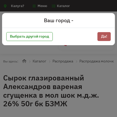
Калуга?
Меню
Каталог
Ваш город -
Выбрать другой город
Да!
+7 (910) 910-70-15
Каталог
Распродажа
Распродажа молочка
Вы здесь:
Сырок глазированный
Александров вареная
сгущенка в мол шок м.д.ж.
26% 50г бк БЗМЖ