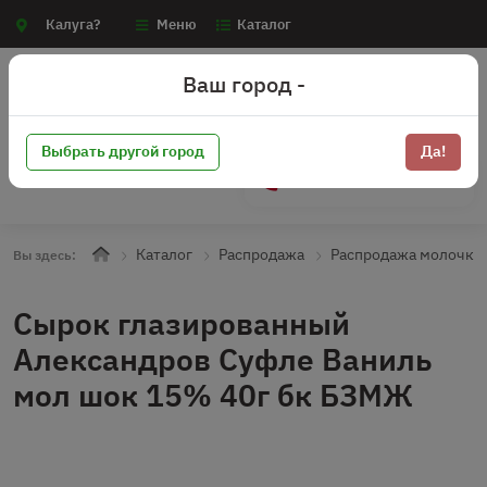
Калуга?
Меню
Каталог
Ваш город -
Выбрать другой город
Да!
+7 (910) 910-70-15
Каталог
Распродажа
Распродажа молочка
Вы здесь:
Сырок глазированный
Александров Суфле Ваниль
мол шок 15% 40г бк БЗМЖ