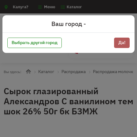
Калуга?
Меню
Каталог
Ваш город -
Выбрать другой город
Да!
+7 (910) 910-70-15
Каталог
Распродажа
Распродажа молочка
Вы здесь:
Сырок глазированный
Александров С ванилином тем
шок 26% 50г бк БЗМЖ