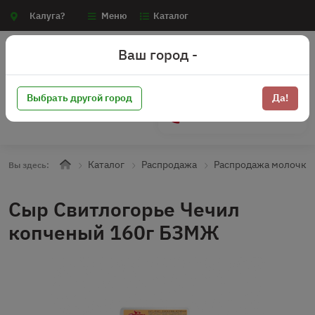
Калуга?
Меню
Каталог
Ваш город -
Выбрать другой город
Да!
+7 (910) 910-70-15
Каталог
Распродажа
Распродажа молочка
Вы здесь:
Сыр Свитлогорье Чечил
копченый 160г БЗМЖ