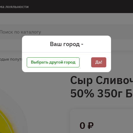
ма лояльности
Ваш город -
рдые полутвердые сыры
Полутвердые сыры
Выбрать другой город
Да!
Сыр Сливо
50% 350г 
0 ₽