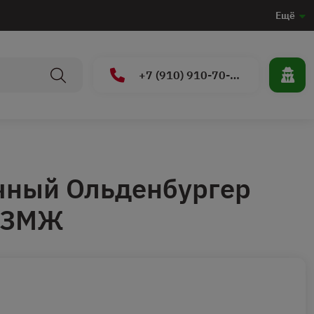
Ещё
+7 (910) 910-70-15
чный Ольденбургер
БЗМЖ