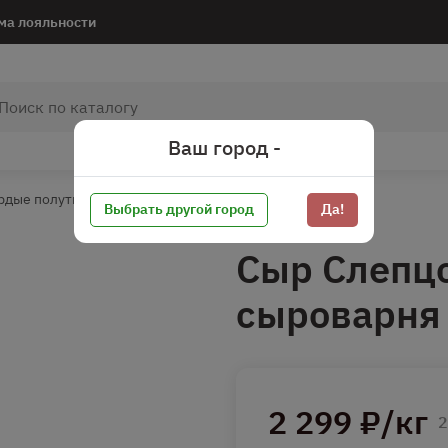
ма лояльности
Ваш город -
рдые полутвердые сыры
Полутвердые сыры
Выбрать другой город
Да!
Сыр Слепц
сыроварня
2 299 ₽/кг
2