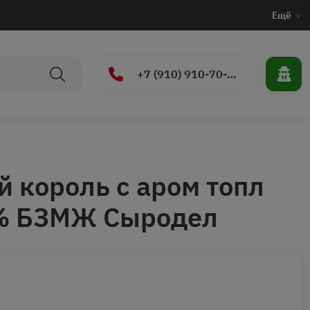
Ещё
+7 (910) 910-70-15
 король с аром топл
% БЗМЖ Сыродел