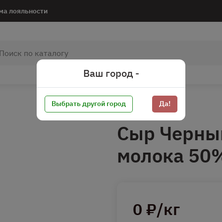
ма лояльности
Ваш город -
Выбрать другой город
Да!
Сыр Черный
молока 50
0 ₽/кг