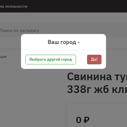
ма лояльности
Ваш город -
ация
Выбрать другой город
Да!
Свинина ту
338г жб к
0 ₽