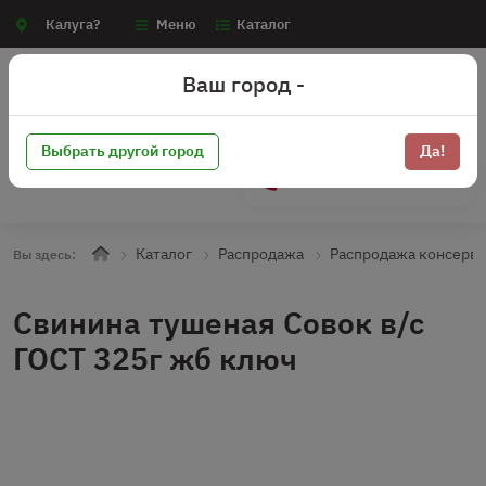
Калуга?
Меню
Каталог
Ваш город -
Выбрать другой город
Да!
+7 (910) 910-70-15
Каталог
Распродажа
Распродажа консерв
Вы здесь:
Свинина тушеная Совок в/с
ГОСТ 325г жб ключ