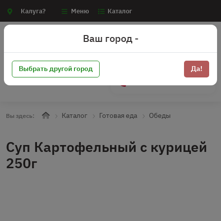
Калуга?
Меню
Каталог
Ваш город -
Выбрать другой город
Да!
+7 (910) 910-70-15
Каталог
Готовая еда
Обеды
Вы здесь:
Суп Картофельный с курицей
250г