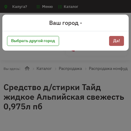
Калуга?
Меню
Каталог
Ваш город -
Выбрать другой город
Да!
+7 (910) 910-70-15
Каталог
Распродажа
Распродажа нонфуд
Вы здесь:
Средство д/стирки Тайд
жидкое Альпийская свежесть
0,975л пб