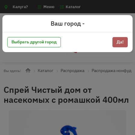
Калуга?
Меню
Каталог
Ваш город -
Выбрать другой город
Да!
+7 (910) 910-70-15
Каталог
Распродажа
Распродажа нонфуд
Вы здесь:
Спрей Чистый дом от
насекомых с ромашкой 400мл