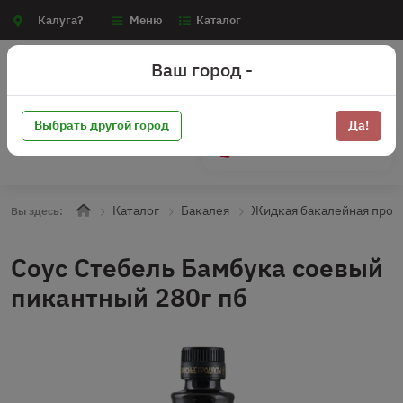
Калуга?
Меню
Каталог
Ваш город -
Выбрать другой город
Да!
+7 (910) 910-70-15
Каталог
Бакалея
Жидкая бакалейная прод
Вы здесь:
Соус Стебель Бамбука соевый
пикантный 280г пб