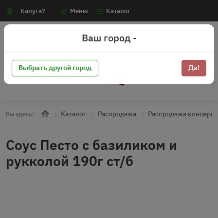
Калуга?
Меню
Каталог
Ваш город -
Выбрать другой город
Да!
+7 (910) 910-70-15
Каталог
Распродажа
Распродажа консерв
Вы здесь:
Соус Песто с базиликом и
рукколой 190г ст/б