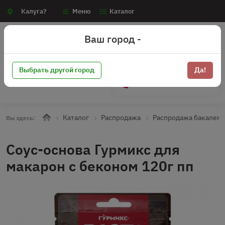
Калуга?
Меню
Каталог
Ваш город -
Выбрать другой город
Да!
+7 (910) 910-70-15
Каталог
Распродажа
Распродажа бакалея
Вы здесь:
Соус-основа Гурмикс для
макарон с беконом 120г пп