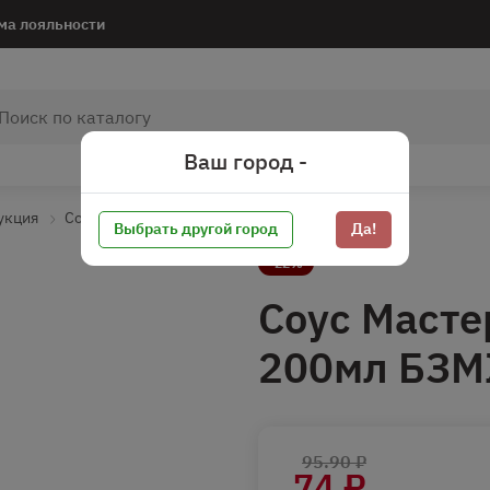
ма лояльности
Ваш город -
укция
Соусы
Соусы майонезные*
Выбрать другой город
Да!
-22%
Соус Маст
200мл БЗ
95.90 ₽
74 ₽