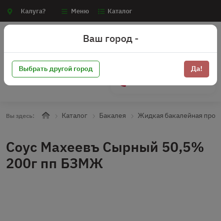
Калуга?
Меню
Каталог
Ваш город -
Выбрать другой город
Да!
+7 (910) 910-70-15
Каталог
Бакалея
Жидкая бакалейная прод
Вы здесь:
Соус Махеевъ Сырный 50,5%
200г пп БЗМЖ