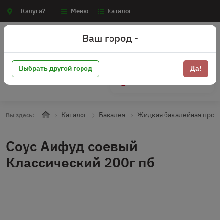
Калуга?
Меню
Каталог
Ваш город -
Выбрать другой город
Да!
+7 (910) 910-70-15
Каталог
Бакалея
Жидкая бакалейная прод
Вы здесь:
Соус Аифуд соевый
Классический 200г пб