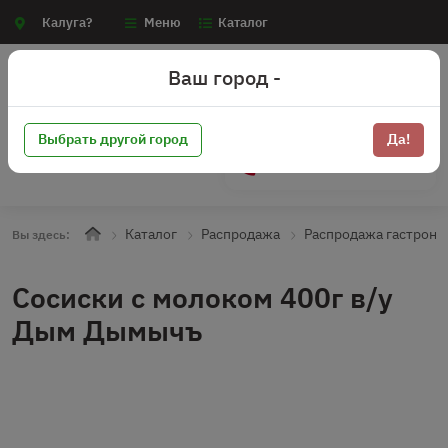
Калуга?
Меню
Каталог
Ваш город -
Выбрать другой город
Да!
+7 (910) 910-70-15
Каталог
Распродажа
Распродажа гастроно
Вы здесь:
Сосиски с молоком 400г в/у
Дым Дымычъ