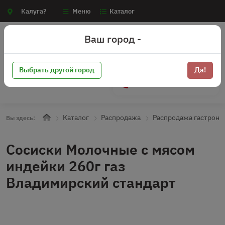
Калуга?
Меню
Каталог
Ваш город -
Выбрать другой город
Да!
+7 (910) 910-70-15
Каталог
Распродажа
Распродажа гастроно
Вы здесь:
Сосиски Молочные с мясом
индейки 260г газ
Владимирский стандарт