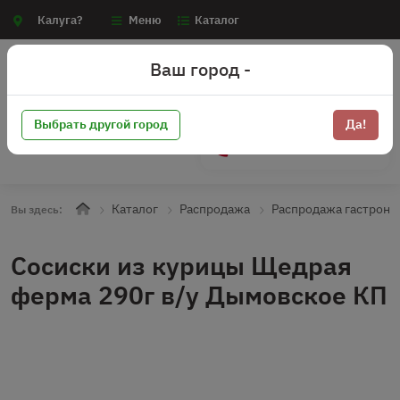
Калуга?
Меню
Каталог
Ваш город -
Выбрать другой город
Да!
+7 (910) 910-70-15
Каталог
Распродажа
Распродажа гастроно
Вы здесь:
Сосиски из курицы Щедрая
ферма 290г в/у Дымовское КП