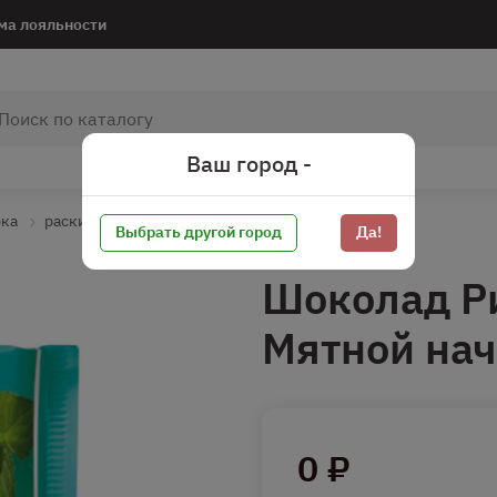
ма лояльности
Ваш город -
рка
раскидать
Выбрать другой город
Да!
Шоколад Ри
Мятной нач
0 ₽