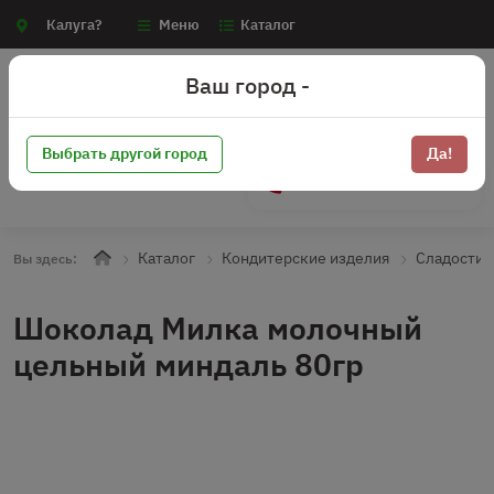
Калуга?
Меню
Каталог
Ваш город -
Выбрать другой город
Да!
+7 (910) 910-70-15
Каталог
Кондитерские изделия
Сладости
Вы здесь:
Шоколад Милка молочный
цельный миндаль 80гр