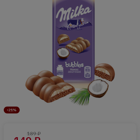
-21%
189 ₽