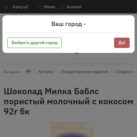
Калуга?
Меню
Каталог
Ваш город -
Выбрать другой город
Да!
+7 (910) 910-70-15
Каталог
Кондитерские изделия
Сладости
Вы здесь:
Шоколад Милка Баблс
пористый молочный с кокосом
92г бк