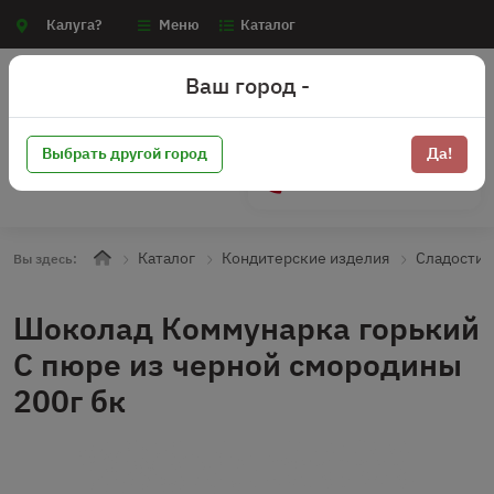
Калуга?
Меню
Каталог
Ваш город -
Выбрать другой город
Да!
+7 (910) 910-70-15
Каталог
Кондитерские изделия
Сладости
Вы здесь:
Шоколад Коммунарка горький
С пюре из черной смородины
200г бк