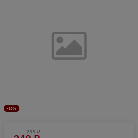
-16%
299 ₽