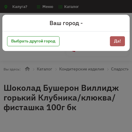
Калуга?
Меню
Каталог
Ваш город -
Выбрать другой город
Да!
+7 (910) 910-70-15
Каталог
Кондитерские изделия
Сладости
Вы здесь:
Шоколад Бушерон Виллидж
горький Клубника/клюква/
фисташка 100г бк