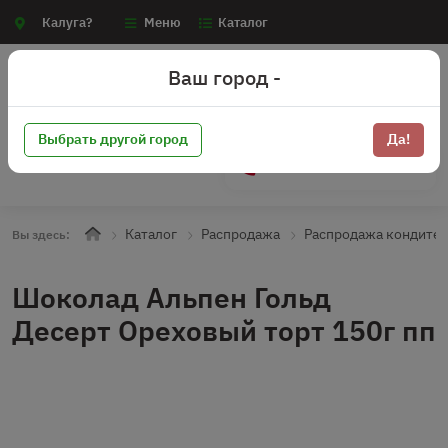
Калуга?
Меню
Каталог
Ваш город -
Выбрать другой город
Да!
+7 (910) 910-70-15
Каталог
Распродажа
Распродажа кондите
Вы здесь:
Шоколад Альпен Гольд
Десерт Ореховый торт 150г пп