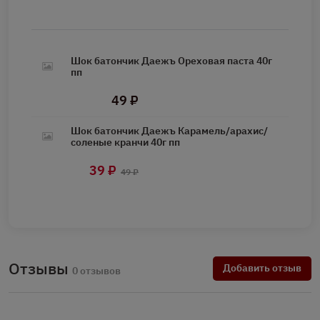
Шок батончик Даежъ Ореховая паста 40г
пп
49 ₽
Шок батончик Даежъ Карамель/арахис/
соленые кранчи 40г пп
39 ₽
49 ₽
Отзывы
Добавить отзыв
0 отзывов