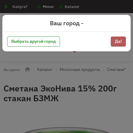
Калуга?
Меню
Каталог
Ваш город -
Выбрать другой город
Да!
+7 (910) 910-70-15
Каталог
Молочные продукты
Сметана*
Вы здесь:
Сметана ЭкоНива 15% 200г
стакан БЗМЖ