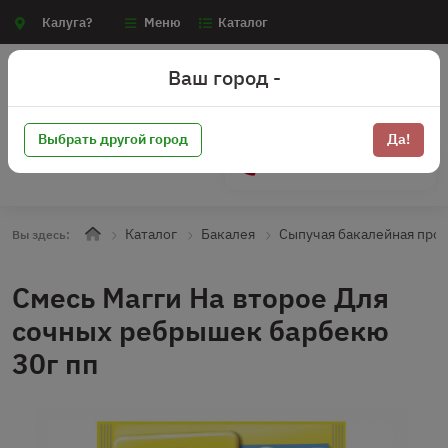
Калуга?
Меню
Каталог
Ваш город -
Выбрать другой город
Да!
+7 (910) 910-70-15
Каталог
Бакалея
Сыпучая бакалейная про
Вы здесь:
Смесь Магги На второе Для
сочных ребрышек барбекю
30г пп