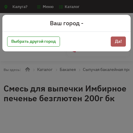
Калуга?
Меню
Каталог
Ваш город -
Выбрать другой город
Да!
+7 (910) 910-70-15
Каталог
Бакалея
Сыпучая бакалейная про
Вы здесь:
Смесь для выпечки Имбирное
печенье безглютен 200г бк