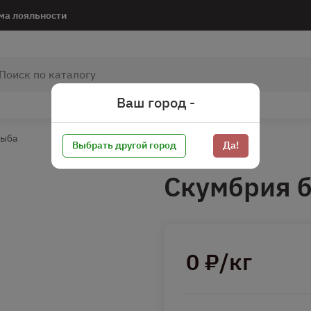
ма лояльности
Ваш город -
рыба
Выбрать другой город
Да!
Скумбрия б
0 ₽/кг