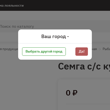
ма лояльности
Ваш город -
я продукция
Рыбная продукция соленая
Рыба соленая
Рыба
Выбрать другой город
Да!
Семга с/с к
0 ₽