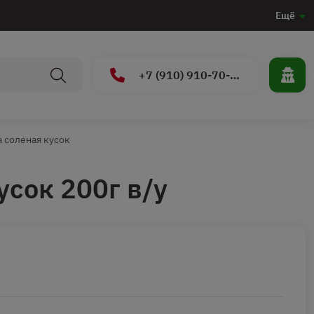
Ещё
+7 (910) 910-70-15
 соленая кусок
усок 200г в/у