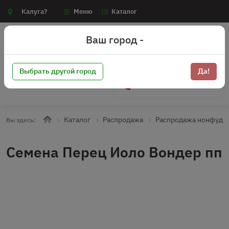
Калуга?
Меню
Каталог
Ваш город -
Выбрать другой город
Да!
+7 (910) 910-70-15
Каталог
Распродажа
Распродажа нонфуд
Вы здесь:
Семена Перец Иоло Вондер пп