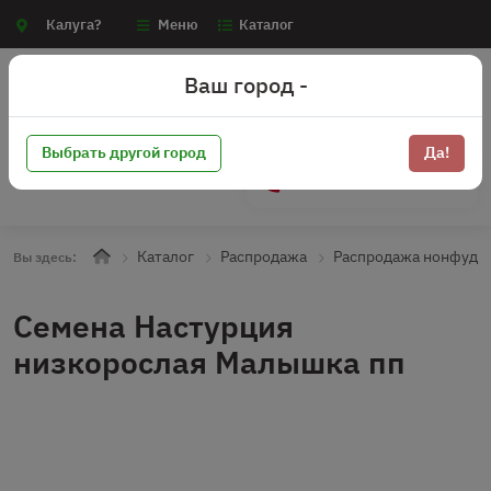
Калуга?
Меню
Каталог
Ваш город -
Выбрать другой город
Да!
+7 (910) 910-70-15
Каталог
Распродажа
Распродажа нонфуд
Вы здесь:
Семена Настурция
низкорослая Малышка пп