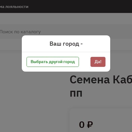
ма лояльности
Ваш город -
Выбрать другой город
Да!
Семена Ка
пп
0 ₽