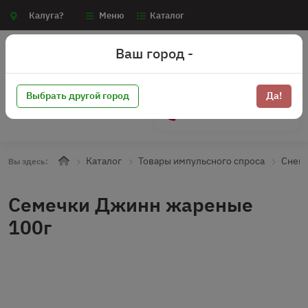
Калуга?
Меню
Каталог
Ваш город -
Выбрать другой город
Да!
+7 (910) 910-70-15
Каталог
Товары импульсного спроса
Снек
Вы здесь:
Семечки Джинн жареные
100г