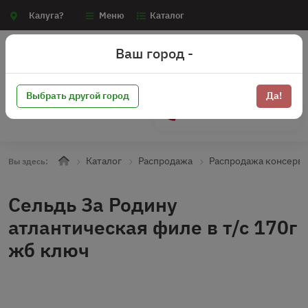
Калуга?
Меню
Каталог
Ваш город -
Выбрать другой город
Да!
+7 (910) 910-70-15
Каталог
Распродажа
Распродажа консерв
Вы здесь:
Сельдь За Родину
атлантическая филе в т/с 170г
жб ключ