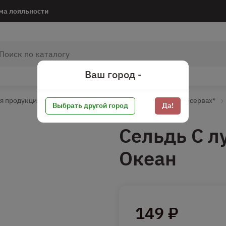
ма лояльности
Ваш город -
я продукция
Рыбная продукция соленая
Рыба в пресервах*
Выбрать другой город
Да!
Сельдь С л
Океан
149 ₽