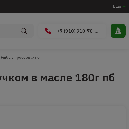
Ещё
+7 (910) 910-70-15
Рыба в пресервах пб
учком в масле 180г пб