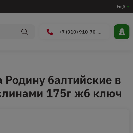
Ещё
+7 (910) 910-70-15
 Родину балтийские в
слинами 175г жб ключ