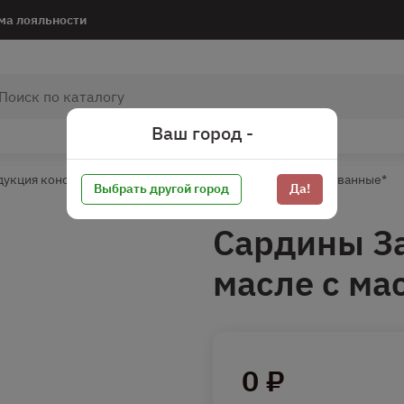
ма лояльности
Ваш город -
дукция консервированная
Морепродукты консервированные*
Выбрать другой город
Да!
Сардины За
масле с ма
0 ₽