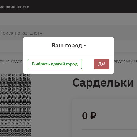
ма лояльности
Ваш город -
сные изделия
Сардельки, сосиски
Сардельки
Сардельки 
Выбрать другой город
Да!
Сардельки 
0 ₽