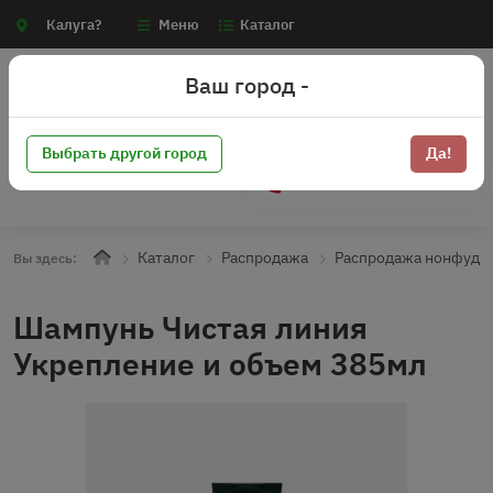
Калуга?
Меню
Каталог
Ваш город -
Выбрать другой город
Да!
+7 (910) 910-70-15
Каталог
Распродажа
Распродажа нонфуд
Вы здесь:
Шампунь Чистая линия
Укрепление и объем 385мл