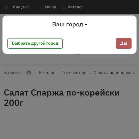
Калуга?
Меню
Каталог
Ваш город -
Выбрать другой город
Да!
+7 (910) 910-70-15
Каталог
Готовая еда
Салаты индивидуальн
Вы здесь:
Салат Спаржа по-корейски
200г