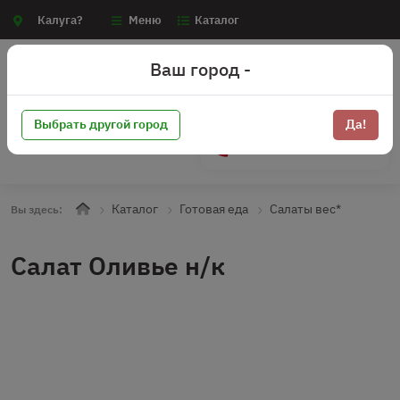
Калуга?
Меню
Каталог
Ваш город -
Выбрать другой город
Да!
+7 (910) 910-70-15
Каталог
Готовая еда
Салаты вес*
Вы здесь:
Салат Оливье н/к