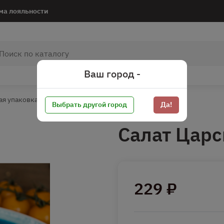
ма лояльности
Ваш город -
ая упаковка
Выбрать другой город
Да!
Салат Царс
229 ₽