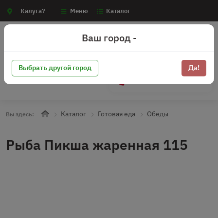
Калуга?
Меню
Каталог
Ваш город -
Выбрать другой город
Да!
+7 (910) 910-70-15
Каталог
Готовая еда
Обеды
Вы здесь:
Рыба Пикша жаренная 115