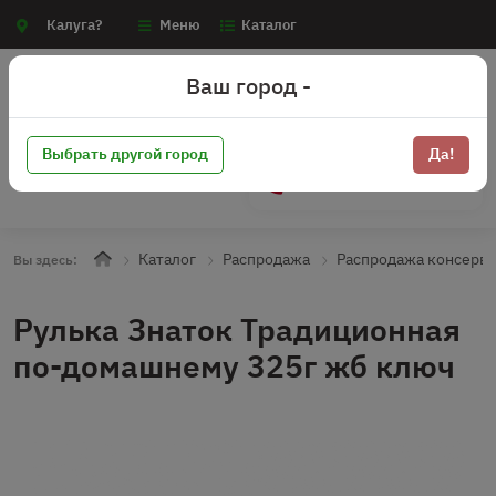
Калуга?
Меню
Каталог
Ваш город -
Выбрать другой город
Да!
+7 (910) 910-70-15
Каталог
Распродажа
Распродажа консерв
Вы здесь:
Рулька Знаток Традиционная
по-домашнему 325г жб ключ