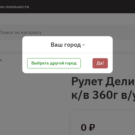
ма лояльности
Ваш город -
м
Выбрать другой город
Да!
Рулет Дели
к/в 360г в
0 ₽