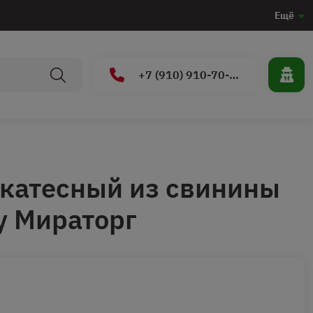
Ещё
+7 (910) 910-70-15
катесный из свинины
/у Мираторг