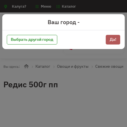
Калуга?
Меню
Каталог
Ваш город -
Выбрать другой город
Да!
+7 (910) 910-70-15
Каталог
Овощи и фрукты
Свежие овощи
Вы здесь:
Редис 500г пп