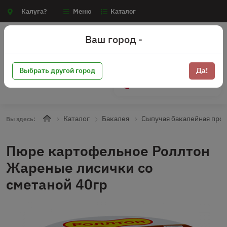
Калуга?
Меню
Каталог
Ваш город -
Выбрать другой город
Да!
+7 (910) 910-70-15
Каталог
Бакалея
Сыпучая бакалейная про
Вы здесь:
Пюре картофельное Роллтон
Жареные лисички со
сметаной 40гр